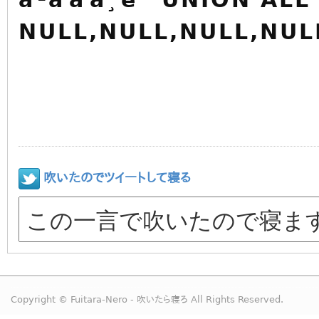
NULL,NULL,NULL,NUL
吹いたのでツイートして寝る
Copyright © Fuitara-Nero - 吹いたら寝ろ All Rights Reserved.